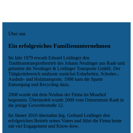
Über uns
Ein erfolgreiches Familienunternehmen
Im Jahr 1979 erwarb Eduard Leidinger den
Traditionstransportbetrieb des Johann Neulinger aus Raab und
gründete die Neulinger & Leidinger Transporte GmbH. Der
Tätigkeitsbereich umfasste zunächst Erdarbeiten, Schotter-,
Aushub- und Holztransporte. 1998 kam die Sparte
Entsorgung und Recycling dazu.
2008 wurde mit dem Neubau der Firma im Moarhof
begonnen. Übersiedelt wurde 2009 vom Ortszentrum Raab in
die jetzige Gewerbestraße 12.
Im Jänner 2010 übernahm Ing. Gerhard Leidinger den
erfolgreichen Betrieb seines Vaters und führt die Firma heute
mit viel Engagement und Know-how.